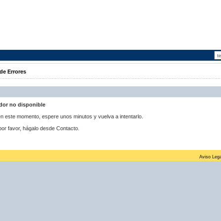
de Errores
idor no disponible
 en este momento, espere unos minutos y vuelva a intentarlo.
por favor, hágalo desde Contacto.
Aviso Lega