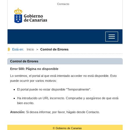
Contacto
Toggle
navigation
Está en:
Inicio
>
Control de Errores
Control de Errores
Error 500: Página no disponible
Lo sentimos, el portal al que está intentado acceder no está disponible. Esto
puede ocurrir por varios motivos:
El portal puede no estar disponible "Temporalmente".
Ha introducido un URL incorrecto. Compruebe y asegúrese de que está
bien escrito.
Atención:
Si desea informar, por favor, hágalo desde Contacto.
© Gobierno de Canarias