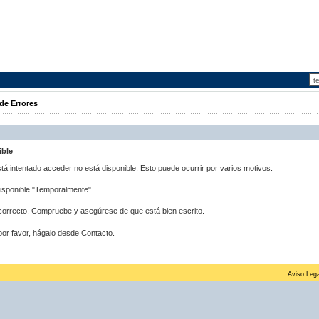
de Errores
ible
stá intentado acceder no está disponible. Esto puede ocurrir por varios motivos:
disponible "Temporalmente".
correcto. Compruebe y asegúrese de que está bien escrito.
por favor, hágalo desde Contacto.
Aviso Lega