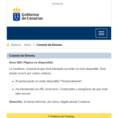
Contacto
Toggle
navigation
Está en:
Inicio
>
Control de Errores
Control de Errores
Error 500: Página no disponible
Lo sentimos, el portal al que está intentado acceder no está disponible. Esto
puede ocurrir por varios motivos:
El portal puede no estar disponible "Temporalmente".
Ha introducido un URL incorrecto. Compruebe y asegúrese de que está
bien escrito.
Atención:
Si desea informar, por favor, hágalo desde Contacto.
© Gobierno de Canarias