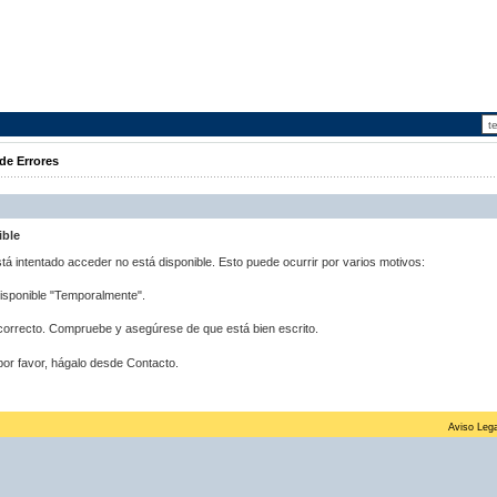
de Errores
ible
stá intentado acceder no está disponible. Esto puede ocurrir por varios motivos:
disponible "Temporalmente".
correcto. Compruebe y asegúrese de que está bien escrito.
por favor, hágalo desde Contacto.
Aviso Lega