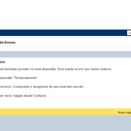
de Errores
ible
stá intentado acceder no está disponible. Esto puede ocurrir por varios motivos:
disponible "Temporalmente".
correcto. Compruebe y asegúrese de que está bien escrito.
por favor, hágalo desde Contacto.
Aviso Lega