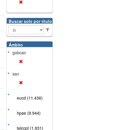
Buscar solo por título
Ámbito
gobcan
san
eucd (11.436)
hpae (9.944)
telccpt (1.931)