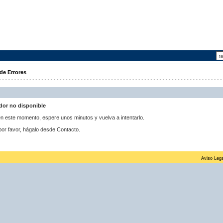
de Errores
idor no disponible
 en este momento, espere unos minutos y vuelva a intentarlo.
por favor, hágalo desde Contacto.
Aviso Lega