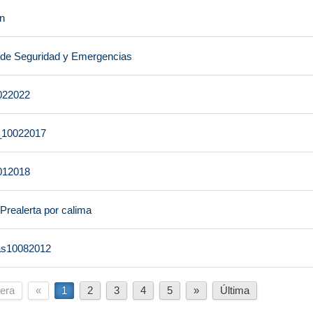
en
 de Seguridad y Emergencias
022022
t_10022017
012018
 Prealerta por calima
ras10082012
era
«
1
2
3
4
5
»
Última