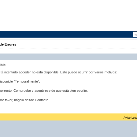
de Errores
ible
stá intentado acceder no está disponible. Esto puede ocurrir por varios motivos:
disponible "Temporalmente".
correcto. Compruebe y asegúrese de que está bien escrito.
por favor, hágalo desde Contacto.
Aviso Lega