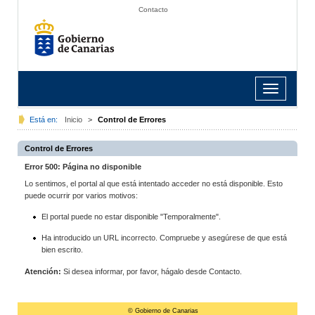
Contacto
Toggle
navigation
Está en:
Inicio
>
Control de Errores
Control de Errores
Error 500: Página no disponible
Lo sentimos, el portal al que está intentado acceder no está disponible. Esto
puede ocurrir por varios motivos:
El portal puede no estar disponible "Temporalmente".
Ha introducido un URL incorrecto. Compruebe y asegúrese de que está
bien escrito.
Atención:
Si desea informar, por favor, hágalo desde Contacto.
© Gobierno de Canarias