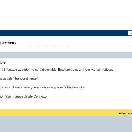
de Errores
ible
stá intentado acceder no está disponible. Esto puede ocurrir por varios motivos:
disponible "Temporalmente".
correcto. Compruebe y asegúrese de que está bien escrito.
por favor, hágalo desde Contacto.
Aviso Lega