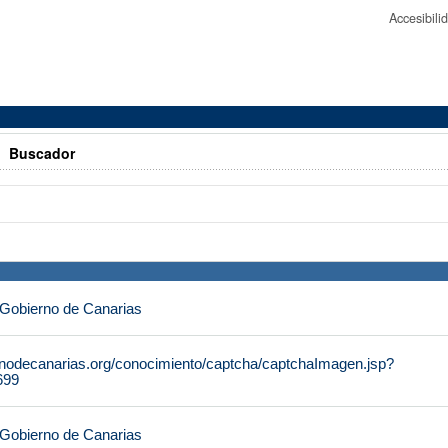
Accesibil
>
Buscador
 Gobierno de Canarias
rnodecanarias.org/conocimiento/captcha/captchaImagen.jsp?
699
 Gobierno de Canarias