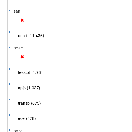
san
eucd (11.436)
hpae
telccpt (1.931)
apjs (1.037)
transp (675)
ece (478)
optv