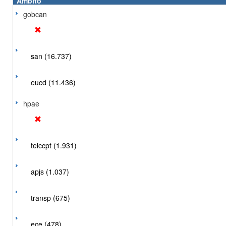
Ámbito
gobcan
san (16.737)
eucd (11.436)
hpae
telccpt (1.931)
apjs (1.037)
transp (675)
ece (478)