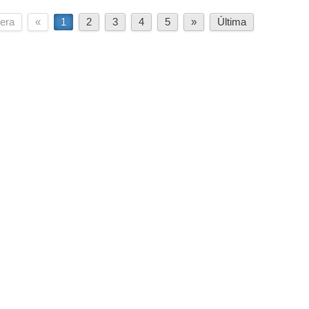
era
«
1
2
3
4
5
»
Última