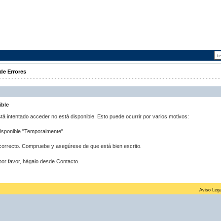
de Errores
ible
stá intentado acceder no está disponible. Esto puede ocurrir por varios motivos:
disponible "Temporalmente".
correcto. Compruebe y asegúrese de que está bien escrito.
por favor, hágalo desde Contacto.
Aviso Lega