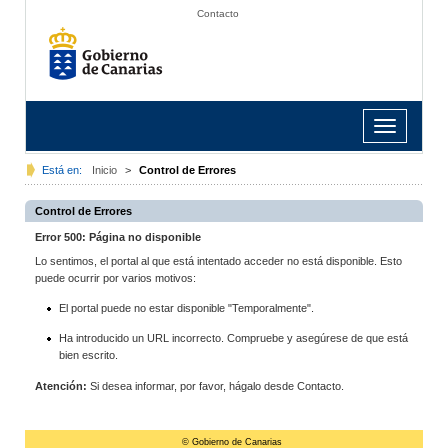
Contacto
Toggle
navigation
Está en:
Inicio
>
Control de Errores
Control de Errores
Error 500: Página no disponible
Lo sentimos, el portal al que está intentado acceder no está disponible. Esto
puede ocurrir por varios motivos:
El portal puede no estar disponible "Temporalmente".
Ha introducido un URL incorrecto. Compruebe y asegúrese de que está
bien escrito.
Atención:
Si desea informar, por favor, hágalo desde Contacto.
© Gobierno de Canarias