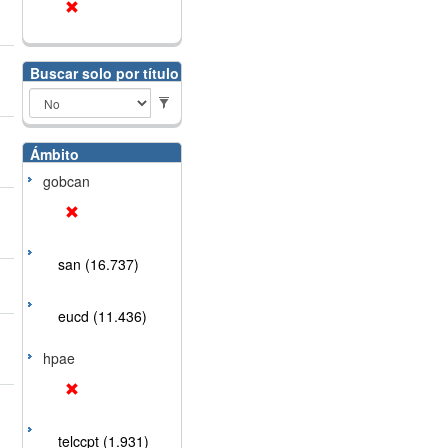
Buscar solo por título
Ámbito
gobcan
san (16.737)
eucd (11.436)
hpae
telccpt (1.931)