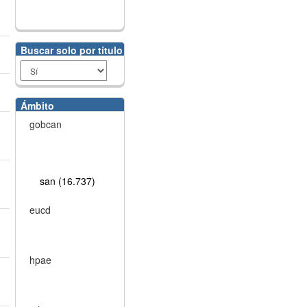
Buscar solo por título
Ámbito
gobcan
san (16.737)
eucd
hpae