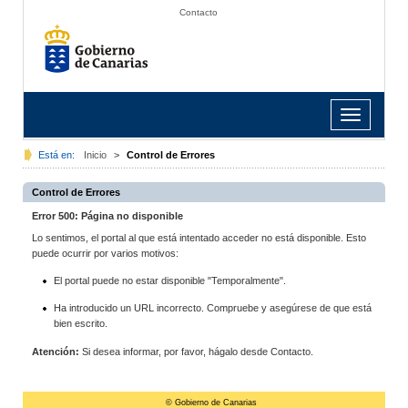
Contacto
Toggle
navigation
Está en:
Inicio
>
Control de Errores
Control de Errores
Error 500: Página no disponible
Lo sentimos, el portal al que está intentado acceder no está disponible. Esto
puede ocurrir por varios motivos:
El portal puede no estar disponible "Temporalmente".
Ha introducido un URL incorrecto. Compruebe y asegúrese de que está
bien escrito.
Atención:
Si desea informar, por favor, hágalo desde Contacto.
© Gobierno de Canarias