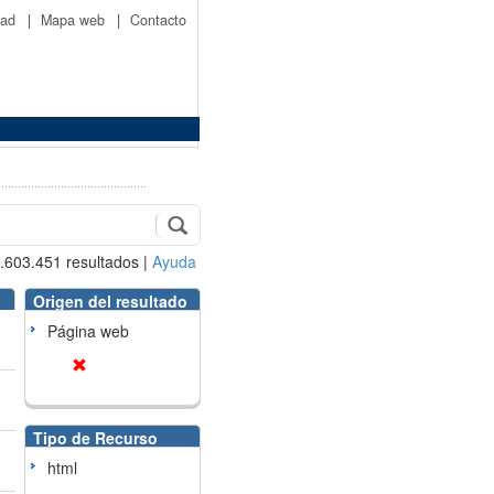
idad
|
Mapa web
|
Contacto
.603.451
resultados
|
Ayuda
Origen del resultado
Página web
Tipo de Recurso
html