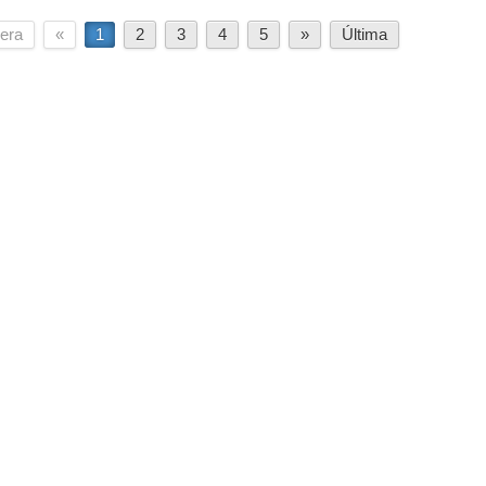
era
«
1
2
3
4
5
»
Última