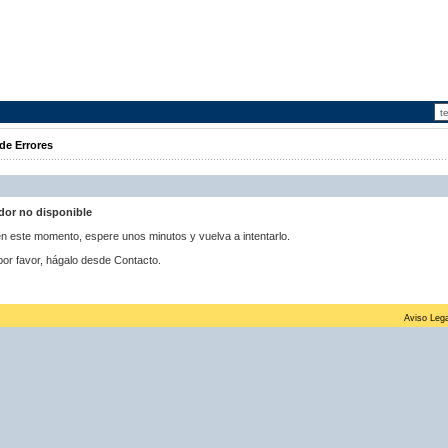
de Errores
idor no disponible
 en este momento, espere unos minutos y vuelva a intentarlo.
por favor, hágalo desde Contacto.
Aviso Lega