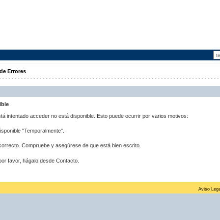
de Errores
ible
stá intentado acceder no está disponible. Esto puede ocurrir por varios motivos:
disponible "Temporalmente".
correcto. Compruebe y asegúrese de que está bien escrito.
por favor, hágalo desde Contacto.
Aviso Lega