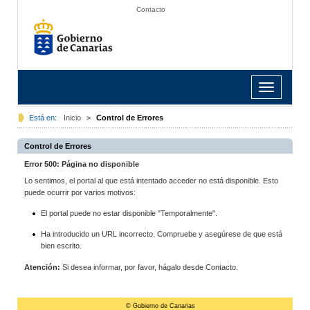
Contacto
Toggle
navigation
Está en:
Inicio
>
Control de Errores
Control de Errores
Error 500: Página no disponible
Lo sentimos, el portal al que está intentado acceder no está disponible. Esto
puede ocurrir por varios motivos:
El portal puede no estar disponible "Temporalmente".
Ha introducido un URL incorrecto. Compruebe y asegúrese de que está
bien escrito.
Atención:
Si desea informar, por favor, hágalo desde Contacto.
© Gobierno de Canarias