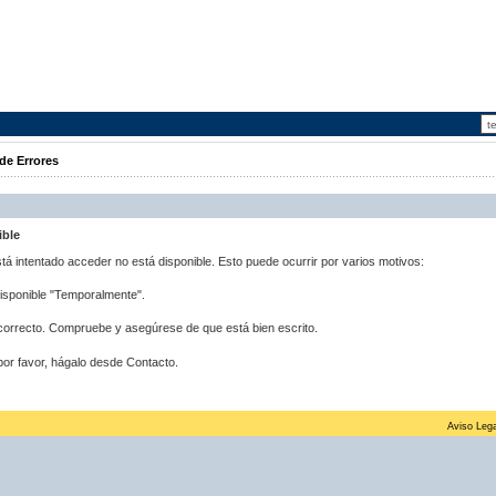
de Errores
ible
stá intentado acceder no está disponible. Esto puede ocurrir por varios motivos:
disponible "Temporalmente".
correcto. Compruebe y asegúrese de que está bien escrito.
por favor, hágalo desde Contacto.
Aviso Lega