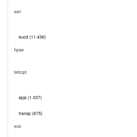
san
eucd (11.436)
hpae
telccpt
apjs (1.037)
transp (675)
ece