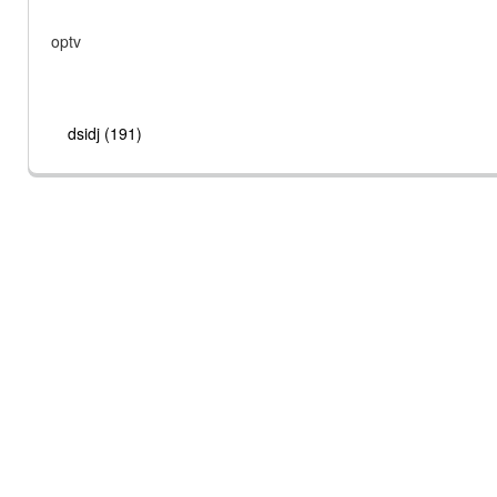
optv
dsidj (191)