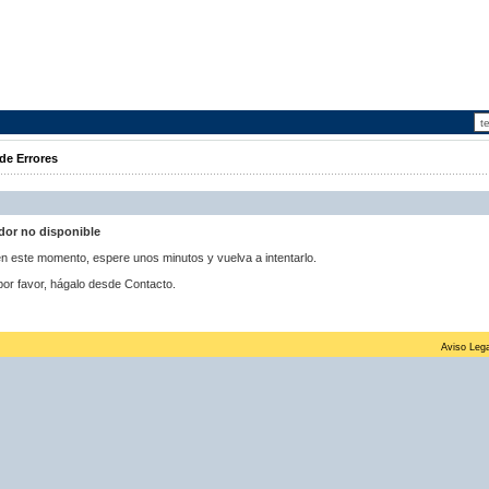
de Errores
idor no disponible
 en este momento, espere unos minutos y vuelva a intentarlo.
por favor, hágalo desde Contacto.
Aviso Lega