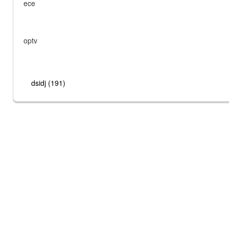
ece
optv
dsidj (191)