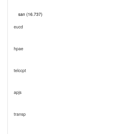
san (16.737)
eucd
hpae
telccpt
apjs
transp