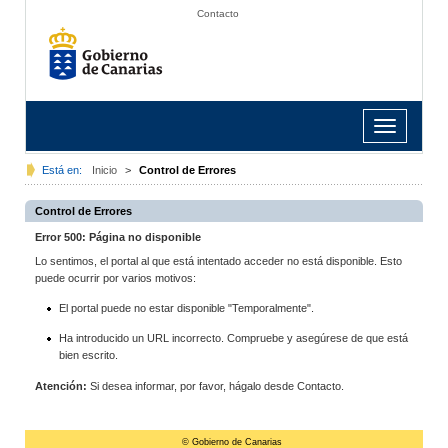
Contacto
Toggle
navigation
Está en:
Inicio
>
Control de Errores
Control de Errores
Error 500: Página no disponible
Lo sentimos, el portal al que está intentado acceder no está disponible. Esto
puede ocurrir por varios motivos:
El portal puede no estar disponible "Temporalmente".
Ha introducido un URL incorrecto. Compruebe y asegúrese de que está
bien escrito.
Atención:
Si desea informar, por favor, hágalo desde Contacto.
© Gobierno de Canarias