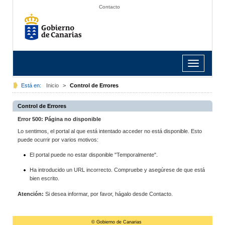
Contacto
Toggle
navigation
Está en:
Inicio
>
Control de Errores
Control de Errores
Error 500: Página no disponible
Lo sentimos, el portal al que está intentado acceder no está disponible. Esto
puede ocurrir por varios motivos:
El portal puede no estar disponible "Temporalmente".
Ha introducido un URL incorrecto. Compruebe y asegúrese de que está
bien escrito.
Atención:
Si desea informar, por favor, hágalo desde Contacto.
© Gobierno de Canarias