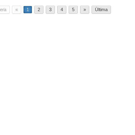
era
«
1
2
3
4
5
»
Última