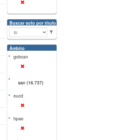
Buscar solo por título
Ámbito
gobcan
san (16.737)
eucd
hpae