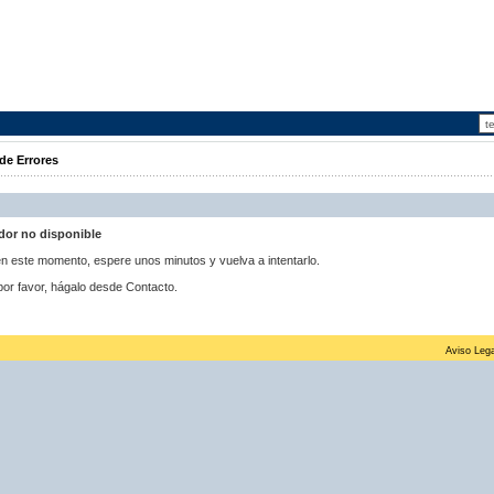
de Errores
idor no disponible
 en este momento, espere unos minutos y vuelva a intentarlo.
por favor, hágalo desde Contacto.
Aviso Lega