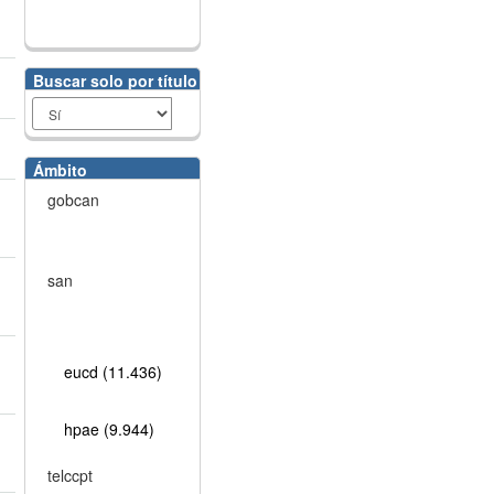
Buscar solo por título
Ámbito
gobcan
san
eucd (11.436)
hpae (9.944)
telccpt