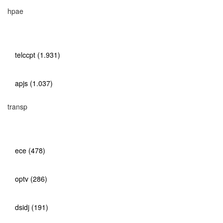
hpae
telccpt (1.931)
apjs (1.037)
transp
ece (478)
optv (286)
dsidj (191)