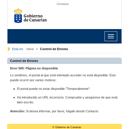
Contacto
Toggle
navigation
Está en:
Inicio
>
Control de Errores
Control de Errores
Error 500: Página no disponible
Lo sentimos, el portal al que está intentado acceder no está disponible. Esto
puede ocurrir por varios motivos:
El portal puede no estar disponible "Temporalmente".
Ha introducido un URL incorrecto. Compruebe y asegúrese de que está
bien escrito.
Atención:
Si desea informar, por favor, hágalo desde Contacto.
© Gobierno de Canarias