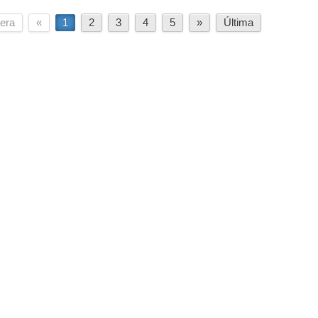
era
«
1
2
3
4
5
»
Última