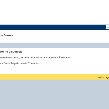
de Errores
idor no disponible
 en este momento, espere unos minutos y vuelva a intentarlo.
por favor, hágalo desde Contacto.
Aviso Lega