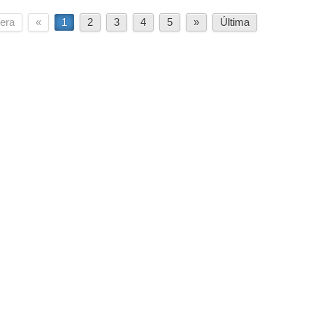
era
«
1
2
3
4
5
»
Última