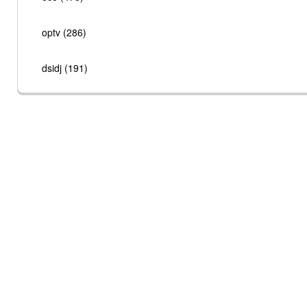
optv (286)
dsidj (191)