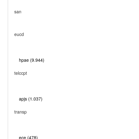
san
eucd
hpae (9.944)
telccpt
apjs (1.037)
transp
ece (478)