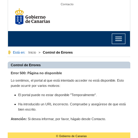
Contacto
Toggle
navigation
Está en:
Inicio
>
Control de Errores
Control de Errores
Error 500: Página no disponible
Lo sentimos, el portal al que está intentado acceder no está disponible. Esto
puede ocurrir por varios motivos:
El portal puede no estar disponible "Temporalmente".
Ha introducido un URL incorrecto. Compruebe y asegúrese de que está
bien escrito.
Atención:
Si desea informar, por favor, hágalo desde Contacto.
© Gobierno de Canarias