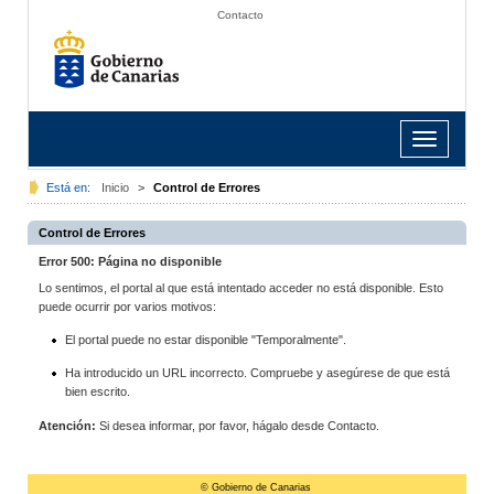
Contacto
Toggle
navigation
Está en:
Inicio
>
Control de Errores
Control de Errores
Error 500: Página no disponible
Lo sentimos, el portal al que está intentado acceder no está disponible. Esto
puede ocurrir por varios motivos:
El portal puede no estar disponible "Temporalmente".
Ha introducido un URL incorrecto. Compruebe y asegúrese de que está
bien escrito.
Atención:
Si desea informar, por favor, hágalo desde Contacto.
© Gobierno de Canarias