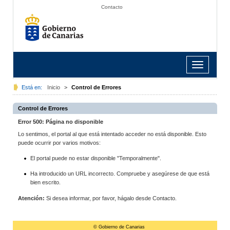
Contacto
Toggle
navigation
Está en:
Inicio
>
Control de Errores
Control de Errores
Error 500: Página no disponible
Lo sentimos, el portal al que está intentado acceder no está disponible. Esto
puede ocurrir por varios motivos:
El portal puede no estar disponible "Temporalmente".
Ha introducido un URL incorrecto. Compruebe y asegúrese de que está
bien escrito.
Atención:
Si desea informar, por favor, hágalo desde Contacto.
© Gobierno de Canarias