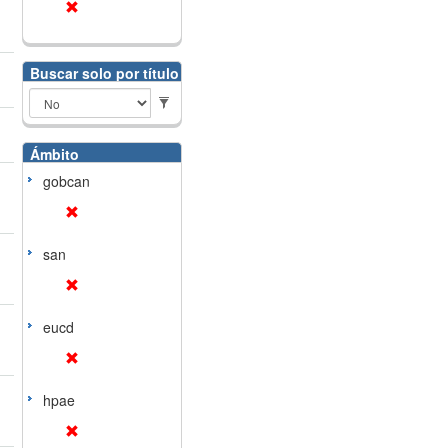
Buscar solo por título
Ámbito
gobcan
san
eucd
hpae