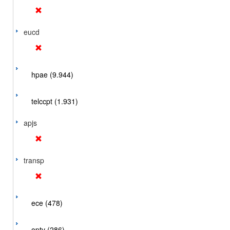
eucd
hpae (9.944)
telccpt (1.931)
apjs
transp
ece (478)
optv (286)