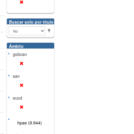
Buscar solo por título
Ámbito
gobcan
san
eucd
hpae (9.944)