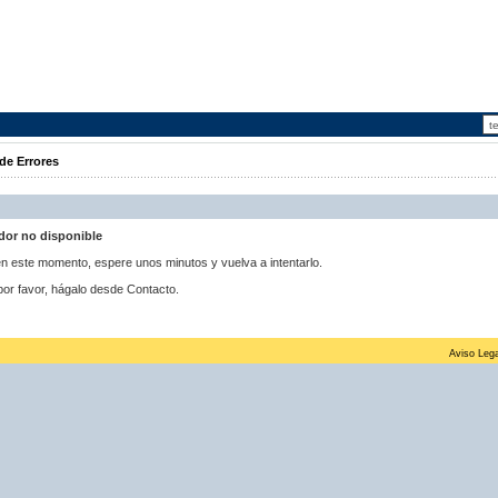
de Errores
idor no disponible
 en este momento, espere unos minutos y vuelva a intentarlo.
por favor, hágalo desde Contacto.
Aviso Lega