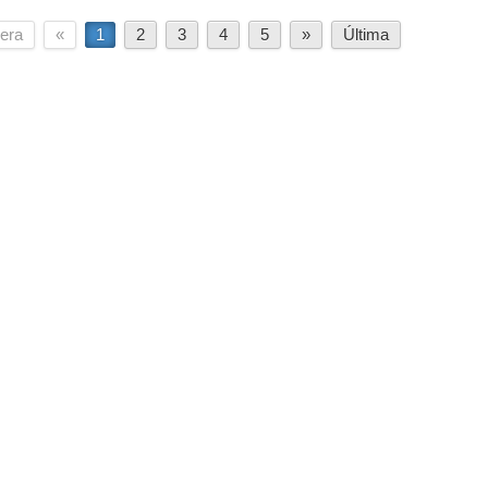
era
«
1
2
3
4
5
»
Última