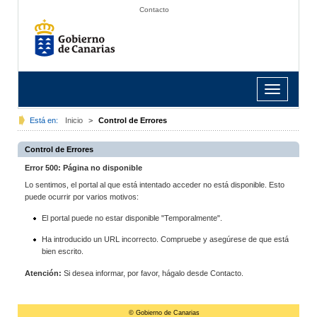
Contacto
Toggle
navigation
Está en:
Inicio
>
Control de Errores
Control de Errores
Error 500: Página no disponible
Lo sentimos, el portal al que está intentado acceder no está disponible. Esto
puede ocurrir por varios motivos:
El portal puede no estar disponible "Temporalmente".
Ha introducido un URL incorrecto. Compruebe y asegúrese de que está
bien escrito.
Atención:
Si desea informar, por favor, hágalo desde Contacto.
© Gobierno de Canarias